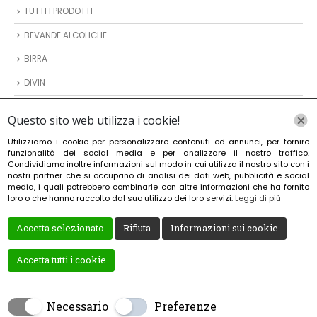
TUTTI I PRODOTTI
BEVANDE ALCOLICHE
BIRRA
DIVIN
VODKA
Questo sito web utilizza i cookie!
VINO
Utilizziamo i cookie per personalizzare contenuti ed annunci, per fornire
funzionalità dei social media e per analizzare il nostro traffico.
ARTICOLI DA REGALO
Condividiamo inoltre informazioni sul modo in cui utilizza il nostro sito con i
nostri partner che si occupano di analisi dei dati web, pubblicità e social
media, i quali potrebbero combinarle con altre informazioni che ha fornito
MODALITÀ DI PAGAMENTO
loro o che hanno raccolto dal suo utilizzo dei loro servizi.
Leggi di più
Accetta selezionato
Rifiuta
Informazioni sui cookie
Accetta tutti i cookie
Necessario
Preferenze
Creato da
Local Web – Agenzia Web Marketing Milano