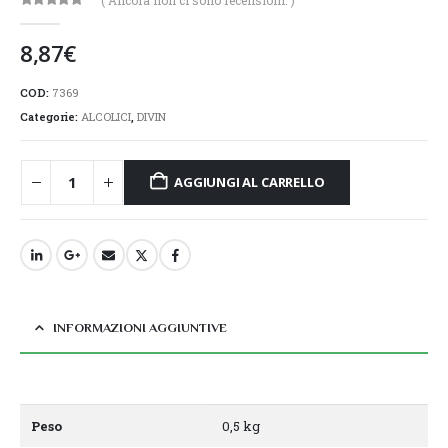
( Ancora non ci sono recensioni. )
0
Di 5
8,87
€
COD:
7369
Categorie:
ALCOLICI
,
DIVIN
AGGIUNGI AL CARRELLO
INFORMAZIONI AGGIUNTIVE
Peso
0,5 kg