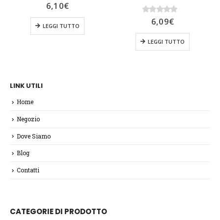
0
Su 5
6,10
€
0
Su 5
6,09
€
LEGGI TUTTO
LEGGI TUTTO
LINK UTILI
Home
Negozio
Dove Siamo
Blog
Contatti
CATEGORIE DI PRODOTTO