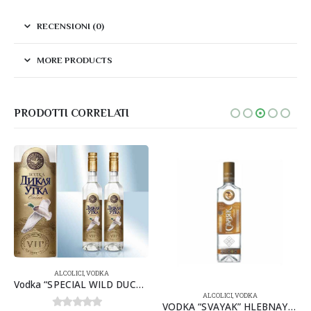
RECENSIONI (0)
MORE PRODUCTS
PRODOTTI CORRELATI
ALCOLICI
,
VODKA
Vodka “SPECIAL WILD DUCK VIP” 40% 500mlx6pz
ALCOLICI
,
VODKA
VODKA “SVAYAK” HLEBNAYA 40% 0,5lx16