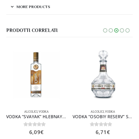
MORE PRODUCTS
PRODOTTI CORRELATI
ALCOLICI
,
VODKA
ALCOLICI
,
VODKA
VODKA “SVAYAK” HLEBNAYA 40% 0,5lx16
VODKA “OSOBIY RESERV” SEREBRENAYA 40% 0,5lx12
0
Su 5
0
Su 5
6,09
€
6,71
€