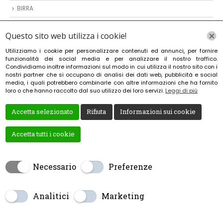
BIRRA
DIVIN
Questo sito web utilizza i cookie!
VODKA
Utilizziamo i cookie per personalizzare contenuti ed annunci, per fornire
funzionalità dei social media e per analizzare il nostro traffico.
VINO
Condividiamo inoltre informazioni sul modo in cui utilizza il nostro sito con i
nostri partner che si occupano di analisi dei dati web, pubblicità e social
ARTICOLI DA REGALO
media, i quali potrebbero combinarle con altre informazioni che ha fornito
loro o che hanno raccolto dal suo utilizzo dei loro servizi.
Leggi di più
MODALITÀ DI PAGAMENTO
Accetta selezionato
Rifiuta
Informazioni sui cookie
Accetta tutti i cookie
Necessario
Preferenze
Creato da
Local Web – Agenzia Web Marketing Milano
Analitici
Marketing
Copyrights © 2021 EST MARKET | Tutti i diritti riservati.