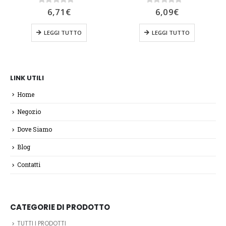
0
Su 5
0
Su 5
6,71
€
6,09
€
LEGGI TUTTO
LEGGI TUTTO
LINK UTILI
Home
Negozio
Dove Siamo
Blog
Contatti
CATEGORIE DI PRODOTTO
TUTTI I PRODOTTI