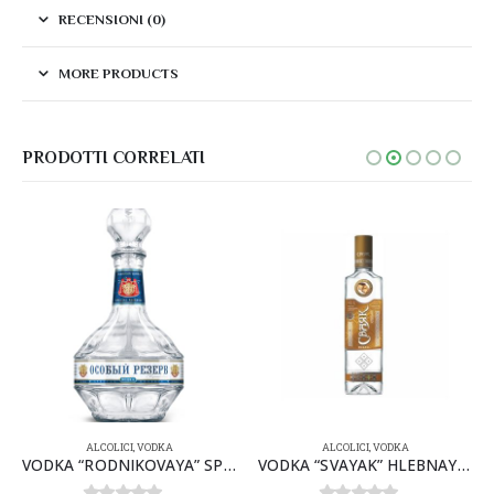
RECENSIONI (0)
MORE PRODUCTS
PRODOTTI CORRELATI
ALCOLICI
,
VODKA
ALCOLICI
,
VODKA
VODKA “RODNIKOVAYA” SPECIAL RESERV 40% 0,5lx12
VODKA “SVAYAK” HLEBNAYA 40% 0,5lx16