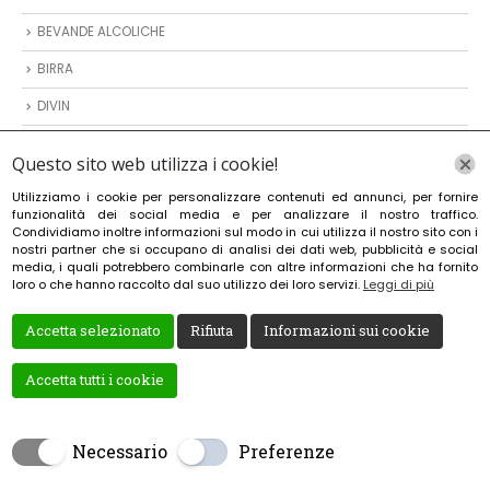
BEVANDE ALCOLICHE
BIRRA
DIVIN
VODKA
Questo sito web utilizza i cookie!
VINO
Utilizziamo i cookie per personalizzare contenuti ed annunci, per fornire
funzionalità dei social media e per analizzare il nostro traffico.
ARTICOLI DA REGALO
Condividiamo inoltre informazioni sul modo in cui utilizza il nostro sito con i
nostri partner che si occupano di analisi dei dati web, pubblicità e social
media, i quali potrebbero combinarle con altre informazioni che ha fornito
MODALITÀ DI PAGAMENTO
loro o che hanno raccolto dal suo utilizzo dei loro servizi.
Leggi di più
Accetta selezionato
Rifiuta
Informazioni sui cookie
Accetta tutti i cookie
Necessario
Preferenze
Creato da
Local Web – Agenzia Web Marketing Milano
Copyrights © 2021 EST MARKET | Tutti i diritti riservati.